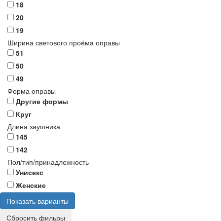
18
20
19
Ширина светового проёма оправы
51
50
49
Форма оправы
Другие формы
Круг
Длина заушника
145
142
Пол/тип/принадлежность
Унисекс
Женские