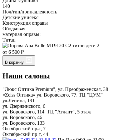
Длина заушника
140
Пол/тип/принадлежность
Детские унисекс
Конструкция оправы
Ободковая
материал оправы:
Титан
от 6 500 ₽
В корзину
Наши салоны
"Люкс Оптика Premium", ул. Преображенская, 38
«Zeiss Оптика» ул. Воровского, 77, ТЦ "ЦУМ"
ул.Ленина, 191
ул. Дзержинского, 6
ул. Воровского, 114, ТЦ "Атлант", 5 этаж
ул. Воровского, 46
ул. Воровского, 133
Октябрьский пр-т, 7
Октябрьский пр-т, 44
+7 (8332) 21-88-22
Пн-Вс с 9:00 до 21:00