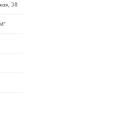
кая, 38
УМ"