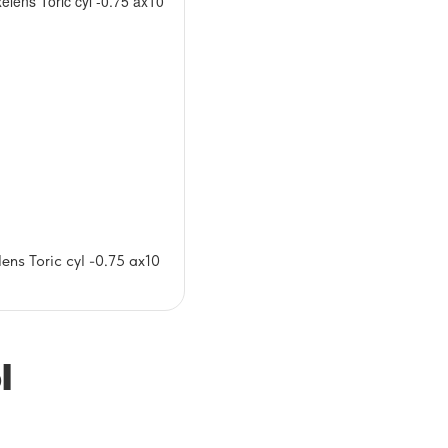
lens Toric cyl -0.75 ax10
ы